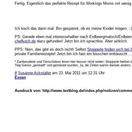
Fertig. Eigentlich das perfekte Rezept für Workings Moms mit wenig 
Ich koch das dann mal. Bin gespannt, ob es meine Kinder mögen. :-
PS: Gerade eben mal interessehalber nach Erdbeergmatsch/Erdbeerma
chefkoch.de
dazu gefunden! Jetzt bin ich sprachlos. Aber wirklich.
PPS: Nein, das gibt es doch nicht! Selbst
Stopperle finden sich bei
private Familienrezepte! Jetzt bin ich fast ein bisschen enttäuscht ...
* Zartbesaitete und Tierschützer lesen hier besser nicht weiter: Stopperle hießen
Teig Gänse „gestopft“ und gemästet wurden. Ja, die Zeiten waren damals anders.
#
Susanne Ackstaller
am 23. Mai 2011 um 12:31 Uhr
Essen
Ausdruck von: http://www.textblog.de/index.php/notizen/comme