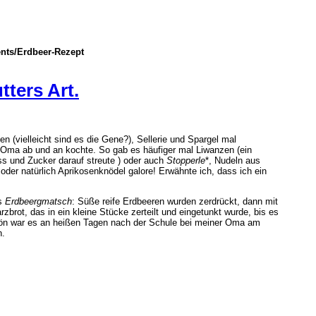
nts/Erdbeer-Rezept
ters Art.
n (vielleicht sind es die Gene?), Sellerie und Spargel mal
Oma ab und an kochte. So gab es häufiger mal Liwanzen (ein
s und Zucker darauf streute ) oder auch
Stopperle
*, Nudeln aus
oder natürlich Aprikosenknödel galore! Erwähnte ich, dass ich ein
gs
Erdbeergmatsch
: Süße reife Erdbeeren wurden zerdrückt, dann mit
rot, das in ein kleine Stücke zerteilt und eingetunkt wurde, bis es
hön war es an heißen Tagen nach der Schule bei meiner Oma am
n.