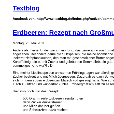
Textblog
Ausdruck von: http://www.textblog.de/index.php/notizen/comme
Erdbeeren: Rezept nach Großmut
Montag, 23. Mai 2011
Anders als meine Kinder war ich ein Kind, das gerne aß – von Tomate
abgesehen. Besonders gerne die Süßspeisen, die meine böhmische 
leckerer Hefepfannkuchen, den man mit geschmolzener Butter begos
Kartoffelteig, die es mit Zucker und gebräunten Semmelbröseln gab, 
pummeliges Kind war?! :-D
Eine meiner Lieblinsspeisen an warmen Frühlingstagen war allerdin
Zucker bestreut und mit Milch übergossen. Dazu gab es dann Schwarzb
sich mit dem süßen erdbeerigen Matsch voll gesaugt hatte. Wie sc
Tisch zu sitzen und wunderbar kühles Erdbeergmatsch satt zu esse
Hier also noch mal das
Rezept
:
500 Gramm reife Erdbeeren zerstampfen
dann Zucker drüberstreuen
und Milch darüber gießen
und Schwarzbrot dazu reichen.