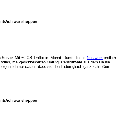
ents/ich-war-shoppen
en Server. Mit 60 GB Traffic im Monat. Damit dieses
Netzwerk
endlich
n tollen, maßgeschneiderten Mailinglistensoftware aus dem Hause
te eigentlich nur darauf, dass sie den Laden gleich ganz schließen.
ents/ich-war-shoppen