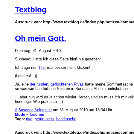
Textblog
Ausdruck von: http://www.textblog.de/index.php/notizen/comme
Oh mein Gott.
Dienstag, 31. August 2010
Subhead: Hätte ich diese Seite bloß nie gesehen!
Ich sage nur:
Hier
mal besser nicht klicken!
(Lass es! ;-))
Ja, eine
der runden, geflochtenen Rivas
hätte meine Sommertasche 20
so was wie hautfarbene Socken in Sandalen. Absolut indiskutabel.
... aber nun wird es ja schon wieder Herbst, und so muss ich mir k
herkriege. Wie praktisch. ;-)
#
Susanne Ackstaller
am 31. August 2010 um 18:34 Uhr
Mode
•
Taschen
Tags:
riva
,
perrin paris
,
handtasche
Ausdruck von: http://www.textblog.de/index.php/notizen/comme