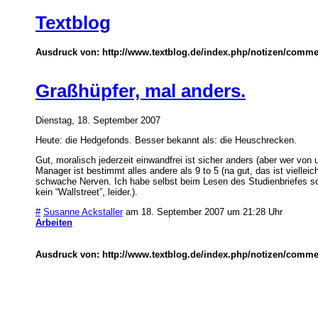
Textblog
Ausdruck von: http://www.textblog.de/index.php/notizen/comme
Graßhüpfer, mal anders.
Dienstag, 18. September 2007
Heute: die Hedgefonds. Besser bekannt als: die Heuschrecken.
Gut, moralisch jederzeit einwandfrei ist sicher anders (aber wer von
Manager ist bestimmt alles andere als 9 to 5 (na gut, das ist vielleich
schwache Nerven. Ich habe selbst beim Lesen des Studienbriefes sch
kein “Wallstreet”, leider.).
#
Susanne Ackstaller
am 18. September 2007 um 21:28 Uhr
Arbeiten
Ausdruck von: http://www.textblog.de/index.php/notizen/comme