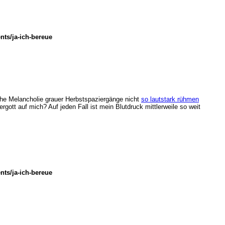
ts/ja-ich-bereue
liche Melancholie grauer Herbstspaziergänge nicht
so lautstark rühmen
ttergott auf mich? Auf jeden Fall ist mein Blutdruck mittlerweile so weit
ts/ja-ich-bereue