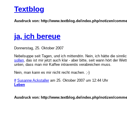
Textblog
Ausdruck von: http://www.textblog.de/index.php/notizen/commen
ja, ich bereue
Donnerstag, 25. Oktober 2007
Nebelsuppe seit Tagen, und ich mittendrin. Nein, ich hätte die sinn
sollen
, das ist mir jetzt auch klar - aber bitte, seit wann hört der We
unten, dass man mir Kaffee intravenös verabreichen muss.
Nein, man kann es mir nicht recht machen. ;-)
#
Susanne Ackstaller
am 25. Oktober 2007 um 12:44 Uhr
Leben
Ausdruck von: http://www.textblog.de/index.php/notizen/commen