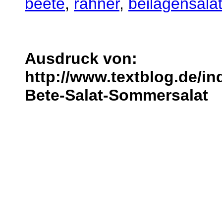
beete
,
rahner
,
beilagensala
Ausdruck von:
http://www.textblog.de/i
Bete-Salat-Sommersalat