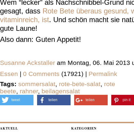
Wem “lecker” als Nachschnibbel-Grund nich
gesagt, dass
Rote Bete überaus gesund, w
vitaminreich, ist
. Und schön macht sie natü
gute Laune!
Also dann: Guten Appetit!
Susanne Ackstaller
am Montag, 06. Mai 2013 
Essen
|
0 Comments
(17921) |
Permalink
Tags:
sommersalat
,
rote-bete-salat
,
rote
beete
,
rahner
,
beilagensalat
tweet
teilen
teilen
pin it
AKTUELL
KATEGORIEN