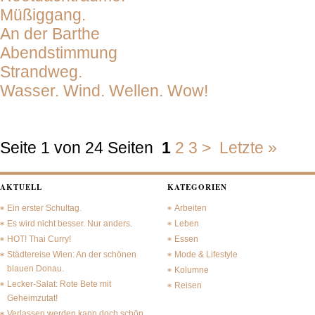
Müßiggang.
An der Barthe
Abendstimmung
Strandweg.
Wasser. Wind. Wellen. Wow!
Seite 1 von 24 Seiten
1
2
3
>
Letzte »
AKTUELL
KATEGORIEN
Ein erster Schultag.
Arbeiten
Es wird nicht besser. Nur anders.
Leben
HOT! Thai Curry!
Essen
Städtereise Wien: An der schönen
Mode & Lifestyle
blauen Donau.
Kolumne
Lecker-Salat: Rote Bete mit
Reisen
Geheimzutat!
Verlassen werden kann doch schön