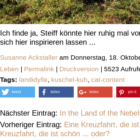
Ich finde ja, Steiff könnte hier ruhig mal
sich hier inspirieren lassen ...
Susanne Ackstaller
am Donnerstag, 18. Oktob
Leben
|
Permalink
|
Druckversion
| 5523 Aufruf
Tags:
landidylle
,
kuschel-kuh
,
cat-content
tweet
teilen
teilen
pin it
Nächster Eintrag:
In the Land of the Nebe
Vorheriger Eintrag:
Eine Kreuzfahrt, die ist
Kreuzfahrt, die ist schön ... oder?