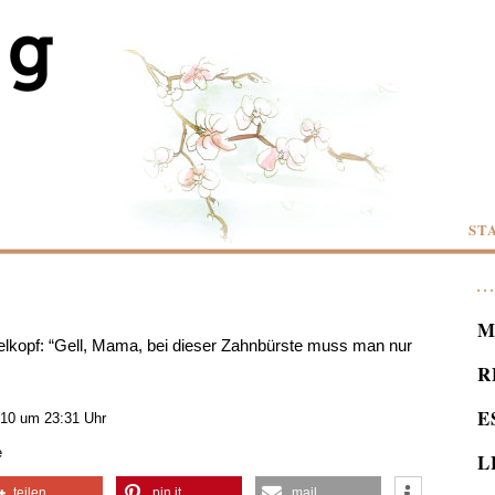
ST
M
lkopf: “Gell, Mama, bei dieser Zahnbürste muss man nur
R
E
10 um 23:31 Uhr
e
L
teilen
pin it
mail