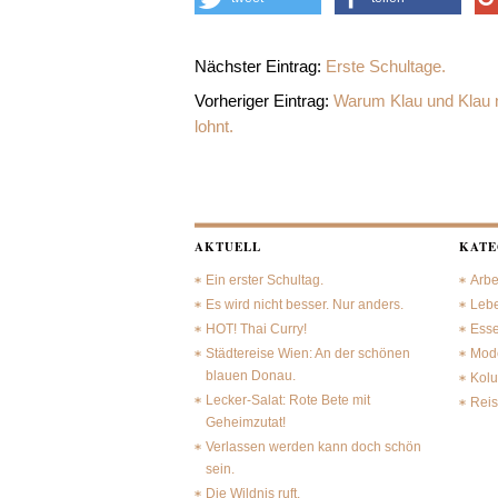
Nächster Eintrag:
Erste Schultage.
Vorheriger Eintrag:
Warum Klau und Klau n
lohnt.
AKTUELL
KATE
Ein erster Schultag.
Arbe
Es wird nicht besser. Nur anders.
Leb
HOT! Thai Curry!
Ess
Städtereise Wien: An der schönen
Mode
blauen Donau.
Kol
Lecker-Salat: Rote Bete mit
Rei
Geheimzutat!
Verlassen werden kann doch schön
sein.
Die Wildnis ruft.