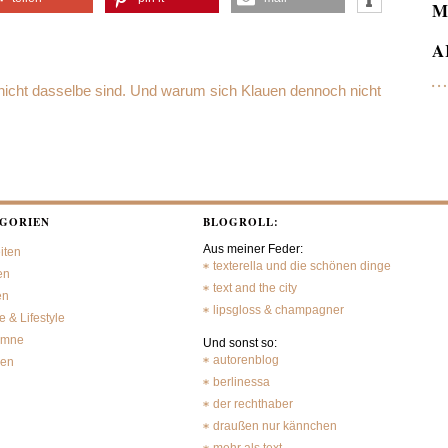
M
A
icht dasselbe sind. Und warum sich Klauen dennoch nicht
GORIEN
BLOGROLL:
Aus meiner Feder:
iten
texterella und die schönen dinge
en
text and the city
en
lipsgloss & champagner
 & Lifestyle
umne
Und sonst so:
autorenblog
sen
berlinessa
der rechthaber
draußen nur kännchen