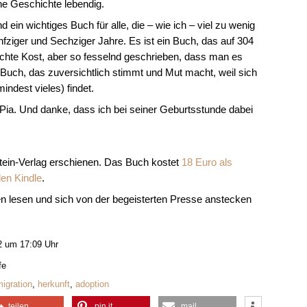
he Geschichte lebendig.
 ein wichtiges Buch für alle, die – wie ich – viel zu wenig
fziger und Sechziger Jahre. Es ist ein Buch, das auf 304
eichte Kost, aber so fesselnd geschrieben, dass man es
 Buch, das zuversichtlich stimmt und Mut macht, weil sich
indest vieles) findet.
Pia. Und danke, dass ich bei seiner Geburtsstunde dabei
stein-Verlag erschienen. Das Buch kostet
18 Euro als
den Kindle
.
lesen und sich von der begeisterten Presse anstecken
2 um 17:09 Uhr
fe
igration
,
herkunft
,
adoption
teilen
pin it
mail