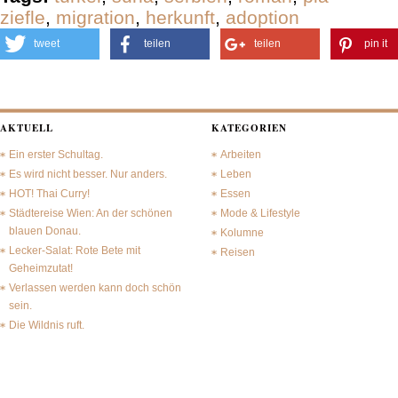
ziefle
,
migration
,
herkunft
,
adoption
tweet
teilen
teilen
pin it
AKTUELL
KATEGORIEN
Ein erster Schultag.
Arbeiten
Es wird nicht besser. Nur anders.
Leben
HOT! Thai Curry!
Essen
Städtereise Wien: An der schönen
Mode & Lifestyle
blauen Donau.
Kolumne
Lecker-Salat: Rote Bete mit
Reisen
Geheimzutat!
Verlassen werden kann doch schön
sein.
Die Wildnis ruft.