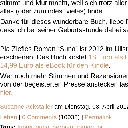
stimmt und Mut macht, weil sich trotz all
alles (oder zumindest vieles) findet.
Danke für dieses wunderbare Buch, liebe 
dass ich bei seiner Geburtsstunde dabei se
Pia Ziefles Roman “Suna” ist 2012 im Ullst
erschienen. Das Buch kostet
18 Euro als 
14,99 Euro als eBook für den Kindle
.
Wer noch mehr Stimmen und Rezensionen 
von der begeisterten Presse anstecken l
hier.
Susanne Ackstaller
am Dienstag, 03. April 20
Leben
|
0 Comments
(10030) |
Permalink
Tags:
türkei
,
suna
,
serbien
,
roman
,
pia