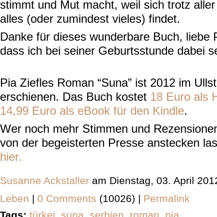
stimmt und Mut macht, weil sich trotz all
alles (oder zumindest vieles) findet.
Danke für dieses wunderbare Buch, liebe 
dass ich bei seiner Geburtsstunde dabei se
Pia Ziefles Roman “Suna” ist 2012 im Ullst
erschienen. Das Buch kostet
18 Euro als 
14,99 Euro als eBook für den Kindle
.
Wer noch mehr Stimmen und Rezensionen 
von der begeisterten Presse anstecken l
hier.
Susanne Ackstaller
am Dienstag, 03. April 20
Leben
|
0 Comments
(10026) |
Permalink
Tags:
türkei
,
suna
,
serbien
,
roman
,
pia