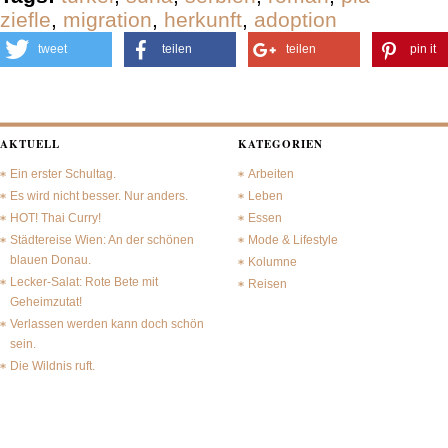
ziefle
,
migration
,
herkunft
,
adoption
tweet
teilen
teilen
pin it
AKTUELL
KATEGORIEN
Ein erster Schultag.
Arbeiten
Es wird nicht besser. Nur anders.
Leben
HOT! Thai Curry!
Essen
Städtereise Wien: An der schönen
Mode & Lifestyle
blauen Donau.
Kolumne
Lecker-Salat: Rote Bete mit
Reisen
Geheimzutat!
Verlassen werden kann doch schön
sein.
Die Wildnis ruft.