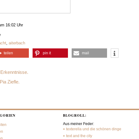
 um 16:02 Uhr
e
cht
,
aiterbach
teilen
pin it
mail
Erkenntnisse.
ia Ziefle.
GORIEN
BLOGROLL:
Aus meiner Feder:
iten
texterella und die schönen dinge
en
text and the city
en