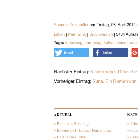
Susanne Ackstaller
am Freitag, 06. April 2012
Leben
|
Permalink
|
Druckversion
| 5434 Aufruf
Tags:
kreuzweg
,
karfreitag
,
kalvarienberg
,
anda
tweet
teilen
Nächster Eintrag:
Kindermund: Türkische 
Vorheriger Eintrag:
Suna. Ein Roman von P
AKTUELL
KATE
Ein erster Schultag.
Arbe
Es wird nicht besser. Nur anders.
Leb
HOT! Thai Curry!
Ess