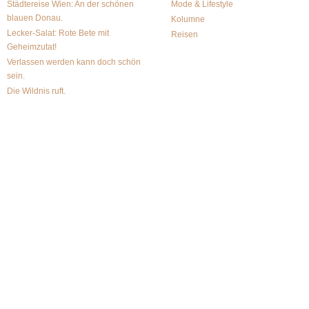
Städtereise Wien: An der schönen
Mode & Lifestyle
blauen Donau.
Kolumne
Lecker-Salat: Rote Bete mit
Reisen
Geheimzutat!
Verlassen werden kann doch schön
sein.
Die Wildnis ruft.