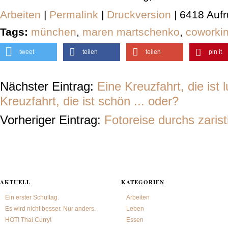
Arbeiten
|
Permalink
|
Druckversion
| 6418 Aufr
Tags:
münchen
,
maren martschenko
,
coworki
tweet
teilen
teilen
pin it
Nächster Eintrag:
Eine Kreuzfahrt, die ist l
Kreuzfahrt, die ist schön ... oder?
Vorheriger Eintrag:
Fotoreise durchs zaris
AKTUELL
KATEGORIEN
Ein erster Schultag.
Arbeiten
Es wird nicht besser. Nur anders.
Leben
HOT! Thai Curry!
Essen