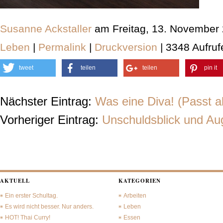
Susanne Ackstaller
am Freitag, 13. November
Leben
|
Permalink
|
Druckversion
| 3348 Aufruf
tweet
teilen
teilen
pin it
Nächster Eintrag:
Was eine Diva! (Passt al
Vorheriger Eintrag:
Unschuldsblick und Au
AKTUELL
KATEGORIEN
Ein erster Schultag.
Arbeiten
Es wird nicht besser. Nur anders.
Leben
HOT! Thai Curry!
Essen