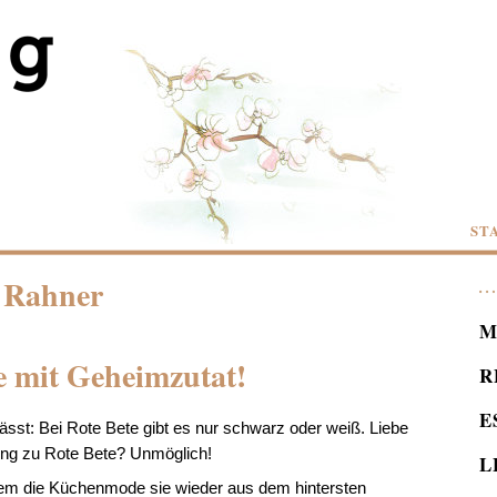
ST
: Rahner
M
e mit Geheimzutat!
R
E
st: Bei Rote Bete gibt es nur schwarz oder weiß. Liebe
ng zu Rote Bete? Unmöglich!
L
tdem die Küchenmode sie wieder aus dem hintersten