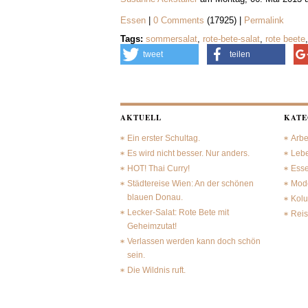
Essen
|
0 Comments
(17925) |
Permalink
Tags:
sommersalat
,
rote-bete-salat
,
rote beete
tweet
teilen
AKTUELL
KATE
Ein erster Schultag.
Arbe
Es wird nicht besser. Nur anders.
Leb
HOT! Thai Curry!
Ess
Städtereise Wien: An der schönen
Mode
blauen Donau.
Kol
Lecker-Salat: Rote Bete mit
Rei
Geheimzutat!
Verlassen werden kann doch schön
sein.
Die Wildnis ruft.