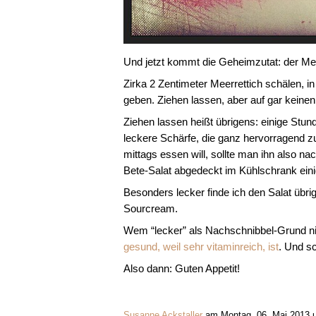
Und jetzt kommt die Geheimzutat: der Mee
Zirka 2 Zentimeter Meerrettich schälen, 
geben. Ziehen lassen, aber auf gar keinen
Ziehen lassen heißt übrigens: einige Stu
leckere Schärfe, die ganz hervorragend z
mittags essen will, sollte man ihn also n
Bete-Salat abgedeckt im Kühlschrank eini
Besonders lecker finde ich den Salat übr
Sourcream.
Wem “lecker” als Nachschnibbel-Grund ni
gesund, weil sehr vitaminreich, ist
. Und sc
Also dann: Guten Appetit!
Susanne Ackstaller
am Montag, 06. Mai 2013 