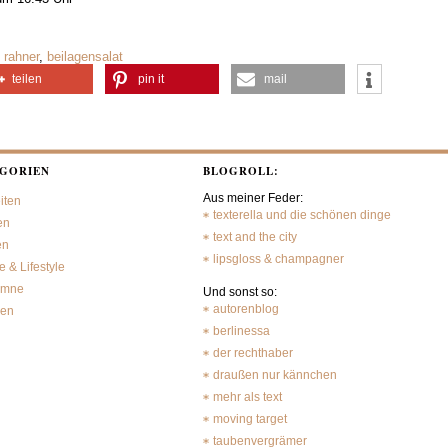
,
rahner
,
beilagensalat
teilen
pin it
mail
GORIEN
BLOGROLL:
Aus meiner Feder:
iten
texterella und die schönen dinge
en
text and the city
en
lipsgloss & champagner
 & Lifestyle
umne
Und sonst so:
autorenblog
sen
berlinessa
der rechthaber
draußen nur kännchen
mehr als text
moving target
taubenvergrämer