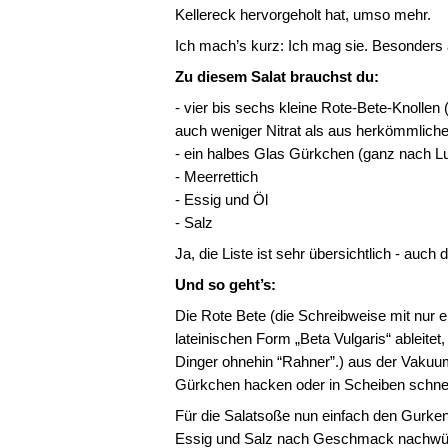
Kellereck hervorgeholt hat, umso mehr.
Ich mach’s kurz: Ich mag sie. Besonder
Zu diesem Salat brauchst du:
- vier bis sechs kleine Rote-Bete-Knollen
auch weniger Nitrat als aus herkömmlich
- ein halbes Glas Gürkchen (ganz nach L
- Meerrettich
- Essig und Öl
- Salz
Ja, die Liste ist sehr übersichtlich - au
Und so geht’s:
Die Rote Bete (die Schreibweise mit nur ei
lateinischen Form „Beta Vulgaris“ ableitet
Dinger ohnehin “Rahner”.) aus der Vakuum
Gürkchen hacken oder in Scheiben schne
Für die Salatsoße nun einfach den Gurken
Essig und Salz nach Geschmack nachwü