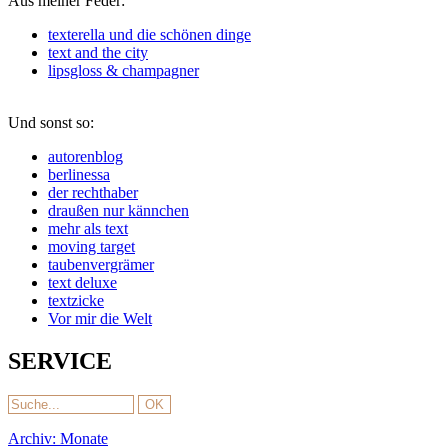
Aus meiner Feder:
texterella und die schönen dinge
text and the city
lipsgloss & champagner
Und sonst so:
autorenblog
berlinessa
der rechthaber
draußen nur kännchen
mehr als text
moving target
taubenvergrämer
text deluxe
textzicke
Vor mir die Welt
SERVICE
Archiv: Monate