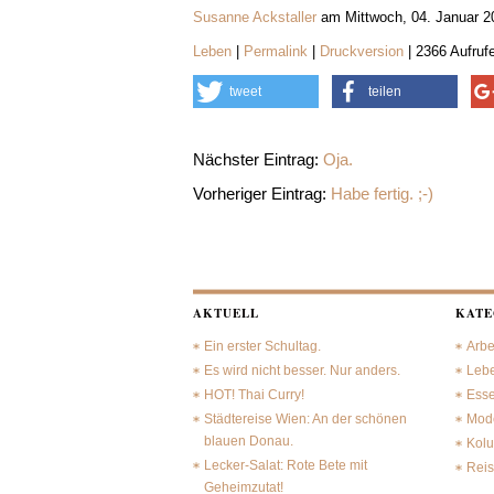
Susanne Ackstaller
am Mittwoch, 04. Januar 2
Leben
|
Permalink
|
Druckversion
| 2366 Aufruf
tweet
teilen
Nächster Eintrag:
Oja.
Vorheriger Eintrag:
Habe fertig. ;-)
AKTUELL
KATE
Ein erster Schultag.
Arbe
Es wird nicht besser. Nur anders.
Leb
HOT! Thai Curry!
Ess
Städtereise Wien: An der schönen
Mode
blauen Donau.
Kol
Lecker-Salat: Rote Bete mit
Rei
Geheimzutat!