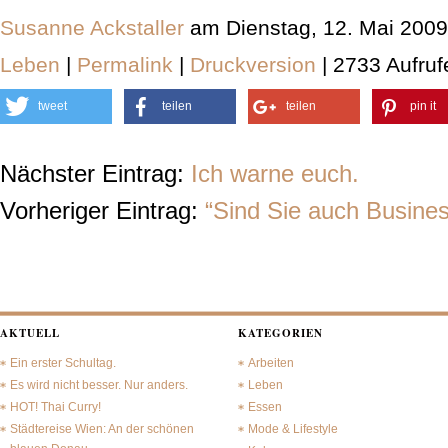
Susanne Ackstaller
am Dienstag, 12. Mai 2009
Leben
|
Permalink
|
Druckversion
| 2733 Aufruf
tweet
teilen
teilen
pin it
Nächster Eintrag:
Ich warne euch.
Vorheriger Eintrag:
“Sind Sie auch Busine
AKTUELL
KATEGORIEN
Ein erster Schultag.
Arbeiten
Es wird nicht besser. Nur anders.
Leben
HOT! Thai Curry!
Essen
Städtereise Wien: An der schönen
Mode & Lifestyle