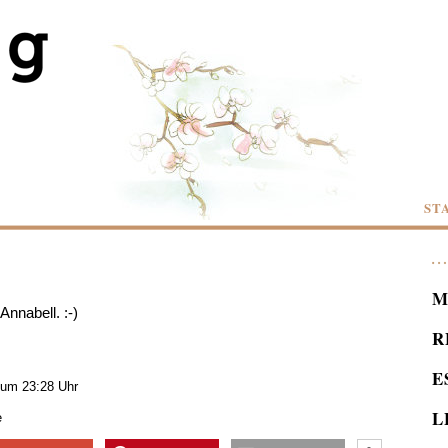
ST
M
nnabell. :-)
R
E
 um 23:28 Uhr
L
e