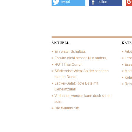
tweet
teilen
AKTUELL
KATE
Ein erster Schultag.
Arbe
Es wird nicht besser. Nur anders.
Leb
HOT! Thai Curry!
Ess
Städtereise Wien: An der schönen
Mode
blauen Donau.
Kol
Lecker-Salat: Rote Bete mit
Rei
Geheimzutat!
Verlassen werden kann doch schön
sein.
Die Wildnis ruft.