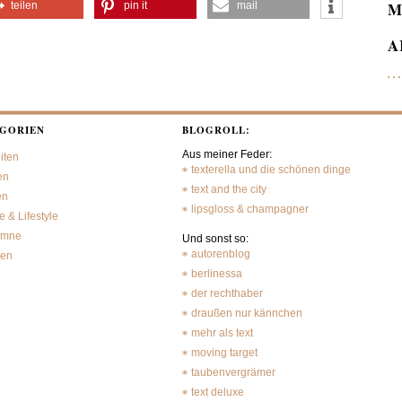
M
teilen
pin it
mail
A
GORIEN
BLOGROLL:
Aus meiner Feder:
iten
texterella und die schönen dinge
en
text and the city
en
lipsgloss & champagner
 & Lifestyle
umne
Und sonst so:
autorenblog
sen
berlinessa
der rechthaber
draußen nur kännchen
mehr als text
moving target
taubenvergrämer
text deluxe