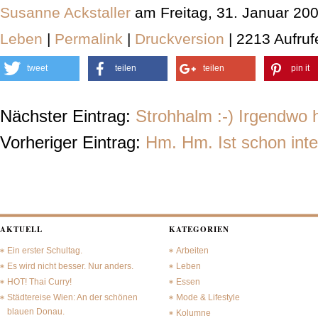
Susanne Ackstaller
am Freitag, 31. Januar 20
Leben
|
Permalink
|
Druckversion
| 2213 Aufruf
tweet
teilen
teilen
pin it
Nächster Eintrag:
Strohhalm :-) Irgendwo 
Vorheriger Eintrag:
Hm. Hm. Ist schon inte
AKTUELL
KATEGORIEN
Ein erster Schultag.
Arbeiten
Es wird nicht besser. Nur anders.
Leben
HOT! Thai Curry!
Essen
Städtereise Wien: An der schönen
Mode & Lifestyle
blauen Donau.
Kolumne