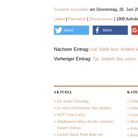
Susanne Ackstaller
am Donnerstag, 26. Juni 2
Leben
|
Permalink
|
Druckversion
| 1908 Aufruf
tweet
teilen
Nächster Eintrag:
Ha! Stelle fest: Andere
Vorheriger Eintrag:
Tja. Jedem das seine.
AKTUELL
KATE
Ein erster Schultag.
Arbe
Es wird nicht besser. Nur anders.
Leb
HOT! Thai Curry!
Ess
Städtereise Wien: An der schönen
Mode
blauen Donau.
Kol
Lecker-Salat: Rote Bete mit
Rei