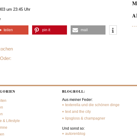
M
003 um 23:45 Uhr
A
e
teilen
pin it
mail
 kochen
 Oder:
GORIEN
BLOGROLL:
Aus meiner Feder:
iten
texterella und die schönen dinge
en
text and the city
en
lipsgloss & champagner
 & Lifestyle
umne
Und sonst so:
autorenblog
sen