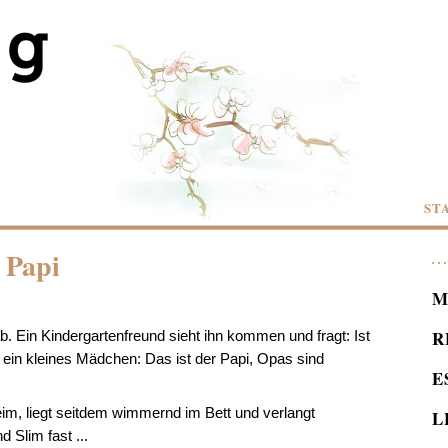
ST
 Papi
M
R
b. Ein Kindergartenfreund sieht ihn kommen und fragt:
Ist
t ein kleines Mädchen:
Das ist der Papi, Opas sind
E
im, liegt seitdem wimmernd im Bett und verlangt
L
nd
Slim fast
...