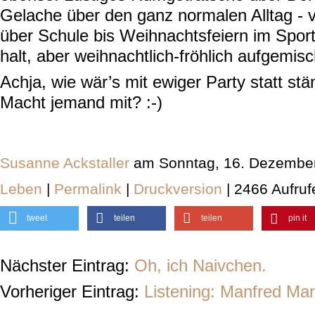
Gelache über den ganz normalen Alltag - 
über Schule bis Weihnachtsfeiern im Spor
halt, aber weihnachtlich-fröhlich aufgemisc
Achja, wie wär’s mit ewiger Party statt stä
Macht jemand mit? :-)
Susanne Ackstaller
am Sonntag, 16. Dezember
Leben
|
Permalink
|
Druckversion
| 2466 Aufruf
tweet
teilen
teilen
pin it
Nächster Eintrag:
Oh, ich Naivchen.
Vorheriger Eintrag:
Listening: Manfred Ma