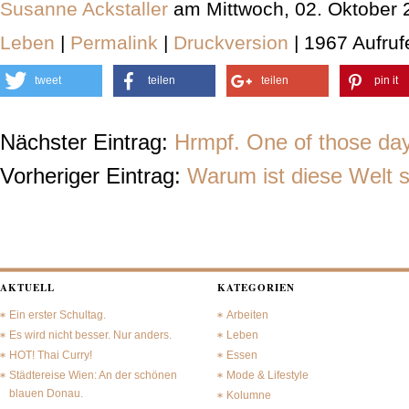
Susanne Ackstaller
am Mittwoch, 02. Oktober 
Leben
|
Permalink
|
Druckversion
| 1967 Aufruf
tweet
teilen
teilen
pin it
Nächster Eintrag:
Hrmpf. One of those da
Vorheriger Eintrag:
Warum ist diese Welt 
AKTUELL
KATEGORIEN
Ein erster Schultag.
Arbeiten
Es wird nicht besser. Nur anders.
Leben
HOT! Thai Curry!
Essen
Städtereise Wien: An der schönen
Mode & Lifestyle
blauen Donau.
Kolumne