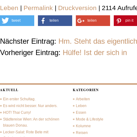
Leben
|
Permalink
|
Druckversion
| 2114 Aufruf
tweet
teilen
teilen
pin it
Nächster Eintrag:
Hm. Steht das eigentlich
Vorheriger Eintrag:
Hülfe! Ist der sich in
AKTUELL
KATEGORIEN
Ein erster Schultag.
Arbeiten
Es wird nicht besser. Nur anders.
Leben
HOT! Thai Curry!
Essen
Städtereise Wien: An der schönen
Mode & Lifestyle
blauen Donau.
Kolumne
Lecker-Salat: Rote Bete mit
Reisen