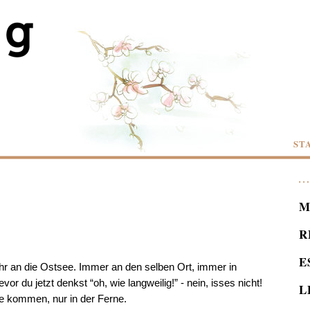
ST
M
R
E
ahr an die Ostsee. Immer an den selben Ort, immer in
vor du jetzt denkst “oh, wie langweilig!” - nein, isses nicht!
L
e kommen, nur in der Ferne.