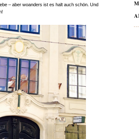
M
 lebe – aber woanders ist es halt auch schön. Und
n!
A