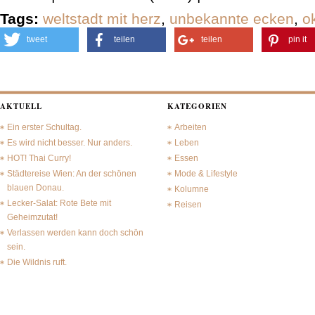
Tags:
weltstadt mit herz
,
unbekannte ecken
,
o
tweet
teilen
teilen
pin it
AKTUELL
KATEGORIEN
Ein erster Schultag.
Arbeiten
Es wird nicht besser. Nur anders.
Leben
HOT! Thai Curry!
Essen
Städtereise Wien: An der schönen
Mode & Lifestyle
blauen Donau.
Kolumne
Lecker-Salat: Rote Bete mit
Reisen
Geheimzutat!
Verlassen werden kann doch schön
sein.
Die Wildnis ruft.