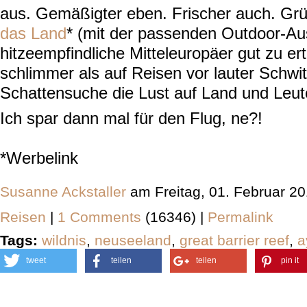
aus. Gemäßigter eben. Frischer auch. Gr
das Land
* (mit der passenden Outdoor-Au
hitzeempfindliche Mitteleuropäer gut zu er
schlimmer als auf Reisen vor lauter Schwi
Schattensuche die Lust auf Land und Leute 
Ich spar dann mal für den Flug, ne?!
*Werbelink
Susanne Ackstaller
am Freitag, 01. Februar 2
Reisen
|
1 Comments
(16346) |
Permalink
Tags:
wildnis
,
neuseeland
,
great barrier reef
,
a
tweet
teilen
teilen
pin it