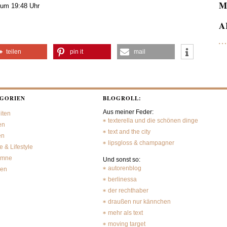
M
 um 19:48 Uhr
A
teilen
pin it
mail
GORIEN
BLOGROLL:
Aus meiner Feder:
iten
texterella und die schönen dinge
en
text and the city
en
lipsgloss & champagner
 & Lifestyle
umne
Und sonst so:
autorenblog
sen
berlinessa
der rechthaber
draußen nur kännchen
mehr als text
moving target