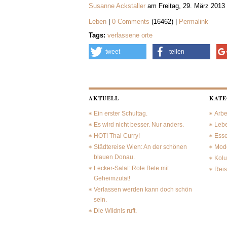
Susanne Ackstaller
am Freitag, 29. März 2013
Leben
|
0 Comments
(16462) |
Permalink
Tags:
verlassene orte
tweet
teilen
AKTUELL
KATE
Ein erster Schultag.
Arbe
Es wird nicht besser. Nur anders.
Leb
HOT! Thai Curry!
Ess
Städtereise Wien: An der schönen
Mode
blauen Donau.
Kol
Lecker-Salat: Rote Bete mit
Rei
Geheimzutat!
Verlassen werden kann doch schön
sein.
Die Wildnis ruft.