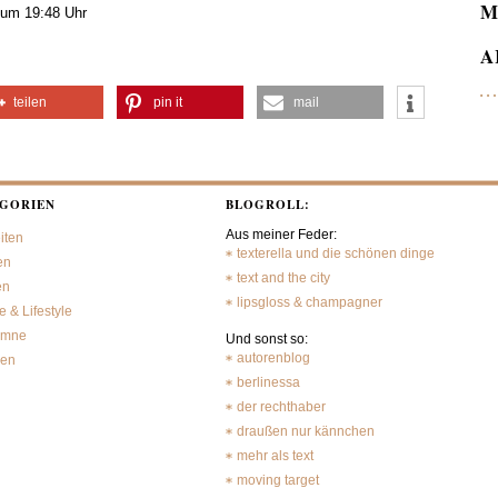
M
 um 19:48 Uhr
A
teilen
pin it
mail
GORIEN
BLOGROLL:
Aus meiner Feder:
iten
texterella und die schönen dinge
en
text and the city
en
lipsgloss & champagner
 & Lifestyle
umne
Und sonst so:
autorenblog
sen
berlinessa
der rechthaber
draußen nur kännchen
mehr als text
moving target