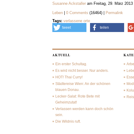
Susanne Ackstaller
am Freitag, 29. März 2013
Leben
|
0 Comments
(16464) |
Permalink
Tags:
verlassene orte
tweet
teilen
AKTUELL
KATE
Ein erster Schultag.
Arbe
Es wird nicht besser. Nur anders.
Leb
HOT! Thai Curry!
Ess
Städtereise Wien: An der schönen
Mode
blauen Donau.
Kol
Lecker-Salat: Rote Bete mit
Rei
Geheimzutat!
Verlassen werden kann doch schön
sein.
Die Wildnis ruft.