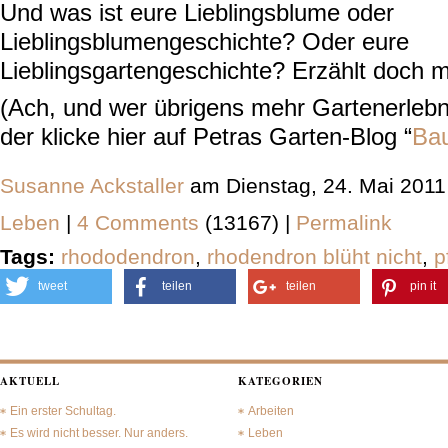
Und was ist eure Lieblingsblume oder
Lieblingsblumengeschichte? Oder eure
Lieblingsgartengeschichte? Erzählt doch m
(Ach, und wer übrigens mehr Gartenerlebn
der klicke hier auf Petras Garten-Blog “
Bau
Susanne Ackstaller
am Dienstag, 24. Mai 2011
Leben
|
4 Comments
(13167) |
Permalink
Tags:
rhododendron
,
rhodendron blüht nicht
,
p
tweet
teilen
teilen
pin it
AKTUELL
KATEGORIEN
Ein erster Schultag.
Arbeiten
Es wird nicht besser. Nur anders.
Leben