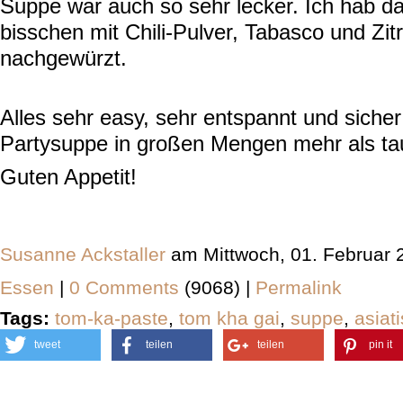
Suppe war auch so sehr lecker. Ich hab d
bisschen mit Chili-Pulver, Tabasco und Zi
nachgewürzt.
Alles sehr easy, sehr entspannt und sicher
Partysuppe in großen Mengen mehr als tau
Guten Appetit!
Susanne Ackstaller
am Mittwoch, 01. Februar 
Essen
|
0 Comments
(9068) |
Permalink
Tags:
tom-ka-paste
,
tom kha gai
,
suppe
,
asiat
tweet
teilen
teilen
pin it