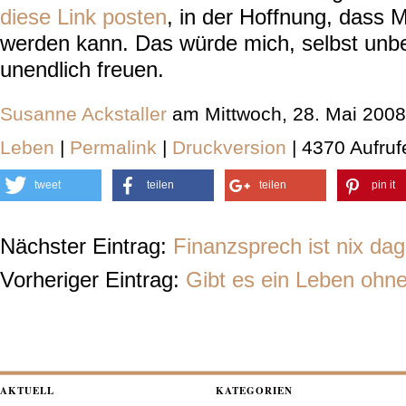
diese Link posten
, in der Hoffnung, dass 
werden kann. Das würde mich, selbst unb
unendlich freuen.
Susanne Ackstaller
am Mittwoch, 28. Mai 2008
Leben
|
Permalink
|
Druckversion
| 4370 Aufruf
tweet
teilen
teilen
pin it
Nächster Eintrag:
Finanzsprech ist nix da
Vorheriger Eintrag:
Gibt es ein Leben ohne
AKTUELL
KATEGORIEN