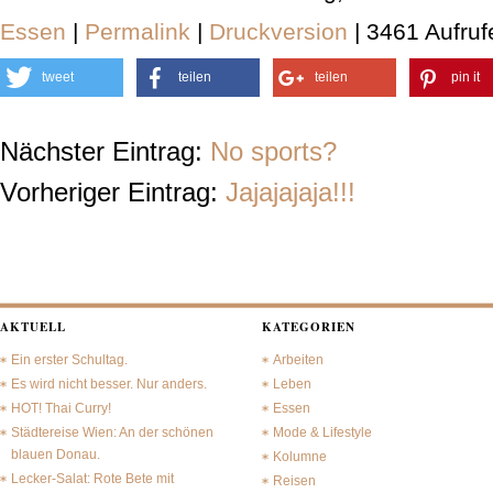
Essen
|
Permalink
|
Druckversion
| 3461 Aufruf
tweet
teilen
teilen
pin it
Nächster Eintrag:
No sports?
Vorheriger Eintrag:
Jajajajaja!!!
AKTUELL
KATEGORIEN
Ein erster Schultag.
Arbeiten
Es wird nicht besser. Nur anders.
Leben
HOT! Thai Curry!
Essen
Städtereise Wien: An der schönen
Mode & Lifestyle
blauen Donau.
Kolumne
Lecker-Salat: Rote Bete mit
Reisen