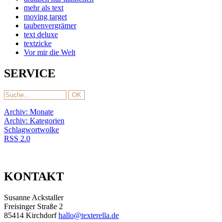
mehr als text
moving target
taubenvergrämer
text deluxe
textzicke
Vor mir die Welt
SERVICE
Archiv: Monate
Archiv: Kategorien
Schlagwortwolke
RSS 2.0
KONTAKT
Susanne Ackstaller
Freisinger Straße 2
85414 Kirchdorf
hallo@texterella.de