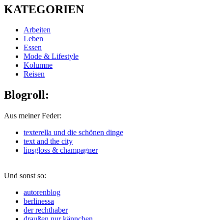
KATEGORIEN
Arbeiten
Leben
Essen
Mode & Lifestyle
Kolumne
Reisen
Blogroll:
Aus meiner Feder:
texterella und die schönen dinge
text and the city
lipsgloss & champagner
Und sonst so:
autorenblog
berlinessa
der rechthaber
draußen nur kännchen