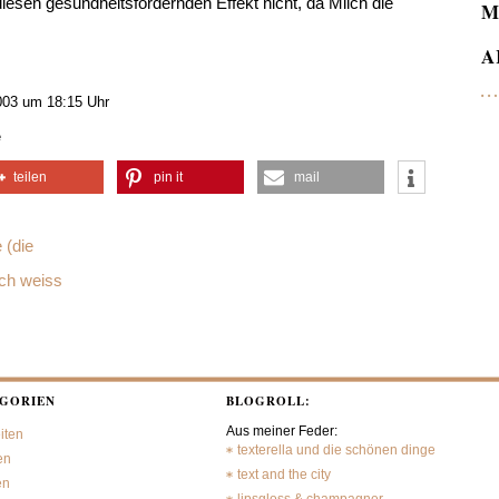
iesen gesundheitsfördernden Effekt nicht, da Milch die
M
A
003 um 18:15 Uhr
e
teilen
pin it
mail
 (die
ch weiss
GORIEN
BLOGROLL:
Aus meiner Feder:
iten
texterella und die schönen dinge
en
text and the city
en