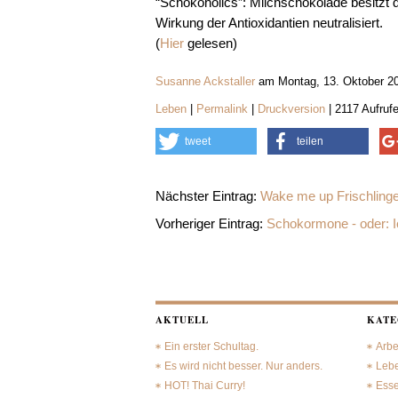
“Schokoholics”: Milchschokolade besitzt d
Wirkung der Antioxidantien neutralisiert.
(
Hier
gelesen)
Susanne Ackstaller
am Montag, 13. Oktober 2
Leben
|
Permalink
|
Druckversion
| 2117 Aufruf
tweet
teilen
Nächster Eintrag:
Wake me up Frischlinge
Vorheriger Eintrag:
Schokormone - oder: I
AKTUELL
KATE
Ein erster Schultag.
Arbe
Es wird nicht besser. Nur anders.
Leb
HOT! Thai Curry!
Ess