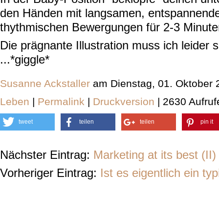
den Händen mit langsamen, entspannend
thythmischen Bewergungen für 2-3 Minute
Die prägnante Illustration muss ich leider 
...*giggle*
Susanne Ackstaller
am Dienstag, 01. Oktober 
Leben
|
Permalink
|
Druckversion
| 2630 Aufruf
tweet
teilen
teilen
pin it
Nächster Eintrag:
Marketing at its best (II)
Vorheriger Eintrag:
Ist es eigentlich ein ty