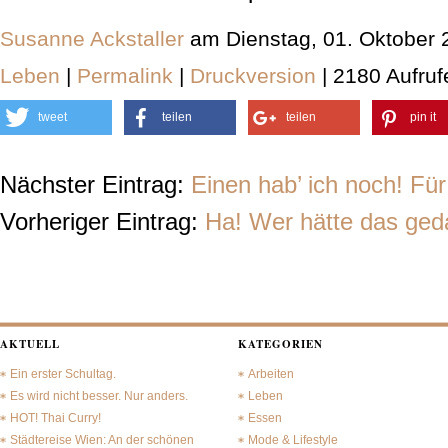
Susanne Ackstaller
am Dienstag, 01. Oktober 
Leben
|
Permalink
|
Druckversion
| 2180 Aufruf
tweet
teilen
teilen
pin it
Nächster Eintrag:
Einen hab’ ich noch! Für
Vorheriger Eintrag:
Ha! Wer hätte das ged
AKTUELL
KATEGORIEN
Ein erster Schultag.
Arbeiten
Es wird nicht besser. Nur anders.
Leben
HOT! Thai Curry!
Essen
Städtereise Wien: An der schönen
Mode & Lifestyle