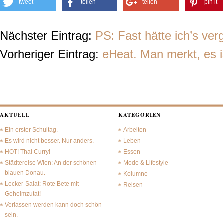
tweet
teilen
teilen
pin it
Nächster Eintrag:
PS: Fast hätte ich’s ver
Vorheriger Eintrag:
eHeat. Man merkt, es i
AKTUELL
KATEGORIEN
Ein erster Schultag.
Arbeiten
Es wird nicht besser. Nur anders.
Leben
HOT! Thai Curry!
Essen
Städtereise Wien: An der schönen
Mode & Lifestyle
blauen Donau.
Kolumne
Lecker-Salat: Rote Bete mit
Reisen
Geheimzutat!
Verlassen werden kann doch schön
sein.