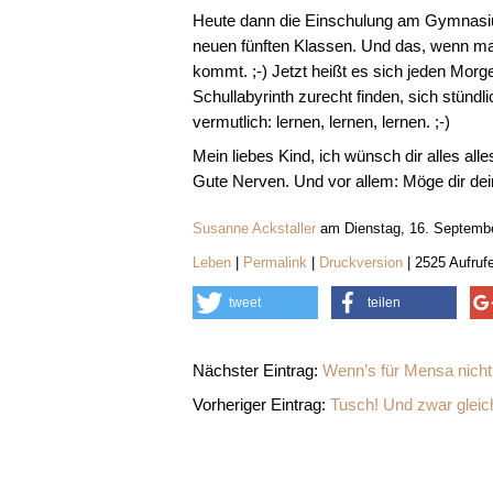
Heute dann die Einschulung am Gymnasium. 
neuen fünften Klassen. Und das, wenn ma
kommt. ;-) Jetzt heißt es sich jeden Morg
Schullabyrinth zurecht finden, sich stündl
vermutlich: lernen, lernen, lernen. ;-)
Mein liebes Kind, ich wünsch dir alles al
Gute Nerven. Und vor allem: Möge dir de
Susanne Ackstaller
am Dienstag, 16. Septembe
Leben
|
Permalink
|
Druckversion
| 2525 Aufruf
tweet
teilen
Nächster Eintrag:
Wenn’s für Mensa nicht 
Vorheriger Eintrag:
Tusch! Und zwar gleich