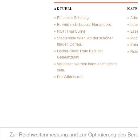
AKTUELL
KATE
Ein erster Schultag.
Arbe
Es wird nicht besser. Nur anders.
Leb
HOT! Thai Curry!
Ess
Städtereise Wien: An der schönen
Mode
blauen Donau.
Kol
Lecker-Salat: Rote Bete mit
Rei
Geheimzutat!
Verlassen werden kann doch schön
sein.
Die Wildnis ruft.
Zur Reichweitenmessung und zur Optimierung des Benutz