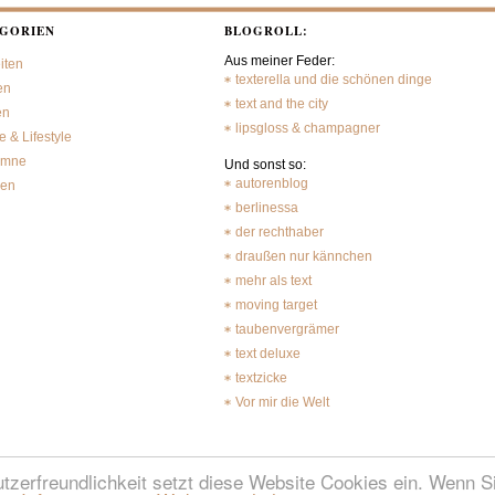
GORIEN
BLOGROLL:
Aus meiner Feder:
iten
texterella und die schönen dinge
en
text and the city
en
lipsgloss & champagner
 & Lifestyle
umne
Und sonst so:
autorenblog
sen
berlinessa
der rechthaber
draußen nur kännchen
mehr als text
moving target
taubenvergrämer
text deluxe
textzicke
Vor mir die Welt
erfreundlichkeit setzt diese Website Cookies ein. Wenn Si