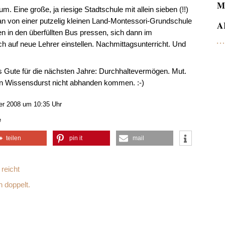
M
Eine große, ja riesige Stadtschule mit allein sieben (!!)
n von einer putzelig kleinen Land-Montessori-Grundschule
A
en in den überfüllten Bus pressen, sich dann im
ich auf neue Lehrer einstellen. Nachmittagsunterricht. Und
les Gute für die nächsten Jahre: Durchhaltevermögen. Mut.
in Wissensdurst nicht abhanden kommen. :-)
r 2008 um 10:35 Uhr
e
teilen
pin it
mail
reicht
 doppelt.