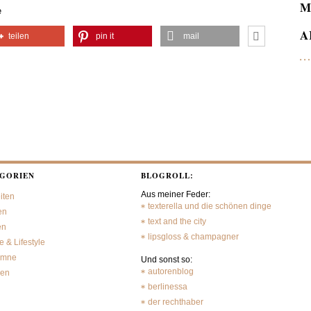
M
e
A
teilen
pin it
mail
GORIEN
BLOGROLL:
Aus meiner Feder:
iten
texterella und die schönen dinge
en
text and the city
en
lipsgloss & champagner
 & Lifestyle
umne
Und sonst so:
autorenblog
sen
berlinessa
der rechthaber