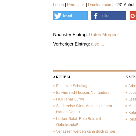
Leben
|
Permalink
|
Druckversion
| 2231 Aufruf
tweet
teilen
Nächster Eintrag:
Guten Morgen!
Vorheriger Eintrag:
also ...
AKTUELL
KATE
Ein erster Schultag.
Arbe
Es wird nicht besser. Nur anders.
Leb
HOT! Thai Curry!
Ess
Städtereise Wien: An der schönen
Mode
blauen Donau.
Kol
Lecker-Salat: Rote Bete mit
Rei
Geheimzutat!
Verlassen werden kann doch schön