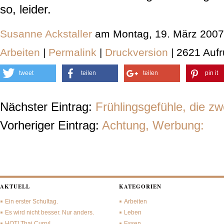
so, leider.
Susanne Ackstaller
am Montag, 19. März 2007
Arbeiten
|
Permalink
|
Druckversion
| 2621 Aufr
tweet
teilen
teilen
pin it
Nächster Eintrag:
Frühlingsgefühle, die zw
Vorheriger Eintrag:
Achtung, Werbung:
AKTUELL
KATEGORIEN
Ein erster Schultag.
Arbeiten
Es wird nicht besser. Nur anders.
Leben
HOT! Thai Curry!
Essen