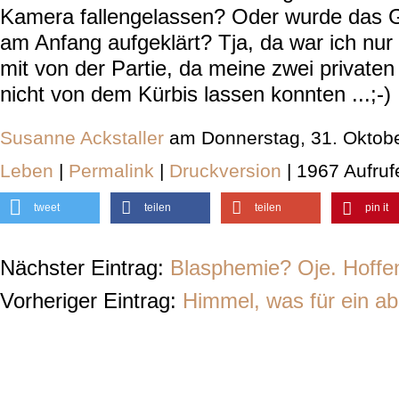
Kamera fallengelassen? Oder wurde das G
am Anfang aufgeklärt? Tja, da war ich nur 
mit von der Partie, da meine zwei private
nicht von dem Kürbis lassen konnten ...;-)
Susanne Ackstaller
am Donnerstag, 31. Oktob
Leben
|
Permalink
|
Druckversion
| 1967 Aufruf
tweet
teilen
teilen
pin it
Nächster Eintrag:
Blasphemie? Oje. Hoffen
Vorheriger Eintrag:
Himmel, was für ein ab