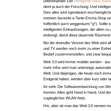
untereinander. Der
intelligente Hase Naba
dient ja auch der Forschung. Und intellige
Dies alles wird irgendwann erschwinglich
meinem favourite e-Tante-Emma-Shop selbs
hoffentlich auch weggeräumt *g*). Sollte i
intelligenten Einkaufswagen, der allein zu
einbongt, damit diese dauernde Räumerei e
Bei der dreinuller Version des Web wird a
und TV werden noch mehr zu einer Einhei
Bedarf zusammenstellen, und zwar bequem
Web 3.0 wird immer mobiler werden - auch
mehr Infos wird man unterwegs automatisc
Welt. Und diejenigen, die heute noch imm
Endgerät haben, werden über kurz oder l
Ihr seht: Die Softwareentwicklung von W
trennen. Alles geht Hand in Hand. Und der
zugängliches WLAN-Netz.
Hm, aber ob man das Web 3.0 nennen m