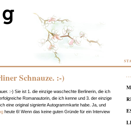
ST
liner Schnauze. :-)
M
. :-) Sie ist 1. die einzige waschechte Berlinerin, die ich
R
 erfolgreiche Romanautorin, die ich kenne und 3. der einzige
h eine original signierte Autogrammkarte habe. Ja, und
E
og
heute 6! Wenn das keine guten Gründe für ein Interview
L