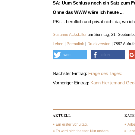
SA: Uum Schluss noch ein Satz zum Fe
Ohne das WWW wäre ich heute ...
PB: ... beruflich und privat nicht da, wo ich 
Susanne Ackstaller
am Sonntag, 21. Septembe
Leben
|
Permalink
|
Druckversion
| 7887 Aufruf
tweet
teilen
Nächster Eintrag:
Frage des Tages:
Vorheriger Eintrag:
Kann hier jemand Ged
AKTUELL
KATE
Ein erster Schultag.
Arbe
Es wird nicht besser. Nur anders.
Leb