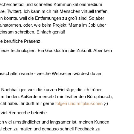
s Recherchetool und schnelles Kommunikationsmedium
, Twitter). Ich kann mich mit Menschen virtuell treffen,
en könnte, weil die Entfernungen zu groß sind. So aber
instormen, oder, wie beim Projekt ‘Mama im Job’ über
insam schreiben. Einfach genial!
ne berufliche Präsenz.
 neue Technologien. Ein Guckloch in die Zukunft. Aber kein
ausschalten würde - welche Webseiten würdest du am
. Nachhaltiger, weil die kurzen Einträge, die ich früher
orm landen. Außerdem ersetzt mir Twitter den Büroplausch,
cht habe. Ihr dürft mir gerne
folgen und mitplauschen
;-)
t viel Recherche betreibe.
ch viel umständlicher und langsamer ist, meinen Kunden
mal eben zu mailen und genauso schnell Feedback zu