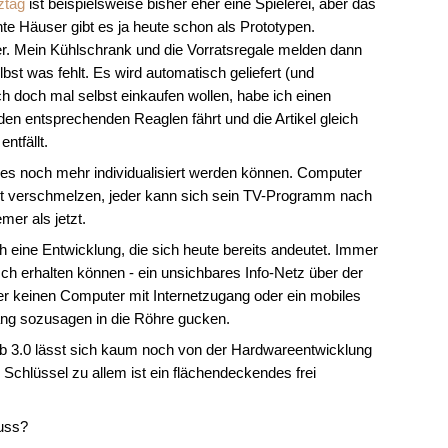
ztag
ist beispielsweise bisher eher eine Spielerei, aber das
nte Häuser gibt es ja heute schon als Prototypen.
er. Mein Kühlschrank und die Vorratsregale melden dann
t was fehlt. Es wird automatisch geliefert (und
ch doch mal selbst einkaufen wollen, habe ich einen
 den entsprechenden Reaglen fährt und die Artikel gleich
ntfällt.
lles noch mehr individualisiert werden können. Computer
t verschmelzen, jeder kann sich sein TV-Programm nach
er als jetzt.
 eine Entwicklung, die sich heute bereits andeutet. Immer
h erhalten können - ein unsichbares Info-Netz über der
er keinen Computer mit Internetzugang oder ein mobiles
ang sozusagen in die Röhre gucken.
eb 3.0 lässt sich kaum noch von der Hardwareentwicklung
 Schlüssel zu allem ist ein flächendeckendes frei
uss?