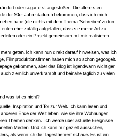
erändert oder sogar erst angestoßen. Die allerersten
nde der 90er Jahre dadurch bekommen, dass ich mich
trieben habe (die nichts mit dem Thema ‘Schreiben’ zu tun
euten eher zufällig aufgefallen, dass sie meine Art zu
erteilen oder ein Projekt gemeinsam mit mir realisieren
mehr getan. Ich kann nun direkt darauf hinweisen, was ich
ge, Filmproduktionsfirmen haben mich so schon gegoogelt.
mepage gekommen, aber das Blog ist irgendwann wichtiger
 auch ziemlich unverkrampft und beinahe täglich zu vielen
nd was ist es nicht?
uelle, Inspiration und Tor zur Welt. Ich kann lesen und
 anderen Ende der Welt leben, wie sie ihre Wohnungen
deren Themen denken. Ich werde über aktuelle Ereignisse
itionellen Medien. Und ich kann mir gezielt aussuchen,
ers, als wenn ich die ‘Tagesthemen’ schaue. Es ist ein