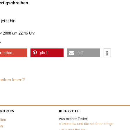
rtigschreiben.
jetzt bin.
r 2008 um 22:46 Uhr
e
teilen
pin it
mail
anken lesen?
GORIEN
BLOGROLL:
Aus meiner Feder:
iten
texterella und die schönen dinge
en