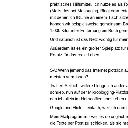
praktisches Hilfsmittel. Ich nutze es al
(Mails, Instant Messaging, Blogkommentare
mit denen ich IRL nie an einem Tisch sitz
können wir beispielsweise gemeinsam Bra
1.000 Kilometer Entfernung ein Buch geme
Und natürlich ist das Netz wichtig für mei
Außerdem ist es ein großer Spielplatz für
Ersatz für das reale Leben.
SA: Wenn jemand das Internet plötzlich 
meisten vermissen?
Twitter! Seit ich twittere blogge ich anders
schrieb, nun auf der Mikroblogging-Plattf
den ich allein im Homeoffice sonst eben ni
Google und Flickr - einfach, weil ich dami
Mein Mailprogramm - weil es so unglaubli
die Texte per Post zu schicken, als sie 