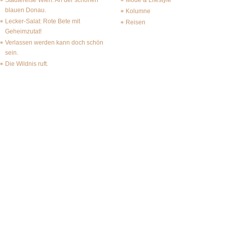
Städtereise Wien: An der schönen
Mode & Lifestyle
blauen Donau.
Kolumne
Lecker-Salat: Rote Bete mit
Reisen
Geheimzutat!
Verlassen werden kann doch schön
sein.
Die Wildnis ruft.