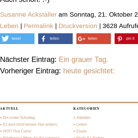
Susanne Ackstaller
am Sonntag, 21. Oktober 
Leben
|
Permalink
|
Druckversion
| 3628 Aufruf
tweet
teilen
teilen
pin it
Nächster Eintrag:
Ein grauer Tag.
Vorheriger Eintrag:
heute gesichtet:
AKTUELL
KATEGORIEN
Ein erster Schultag.
Arbeiten
Es wird nicht besser. Nur anders.
Leben
HOT! Thai Curry!
Essen