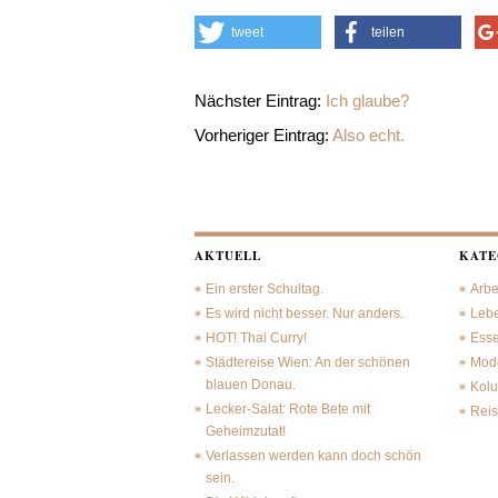
tweet
teilen
Nächster Eintrag:
Ich glaube?
Vorheriger Eintrag:
Also echt.
AKTUELL
KATE
Ein erster Schultag.
Arbe
Es wird nicht besser. Nur anders.
Leb
HOT! Thai Curry!
Ess
Städtereise Wien: An der schönen
Mode
blauen Donau.
Kol
Lecker-Salat: Rote Bete mit
Rei
Geheimzutat!
Verlassen werden kann doch schön
sein.