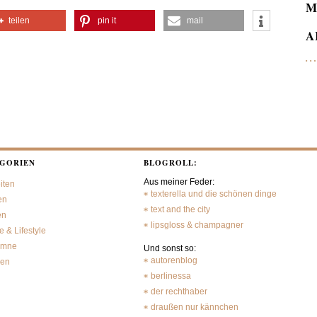
M
teilen
pin it
mail
A
GORIEN
BLOGROLL:
Aus meiner Feder:
iten
texterella und die schönen dinge
en
text and the city
en
lipsgloss & champagner
 & Lifestyle
umne
Und sonst so:
autorenblog
sen
berlinessa
der rechthaber
draußen nur kännchen