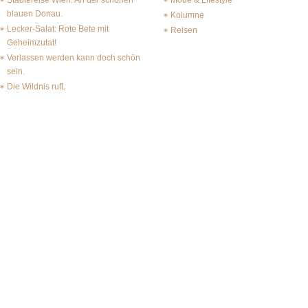
Städtereise Wien: An der schönen
Mode & Lifestyle
blauen Donau.
Kolumne
Lecker-Salat: Rote Bete mit
Reisen
Geheimzutat!
Verlassen werden kann doch schön
sein.
Die Wildnis ruft.