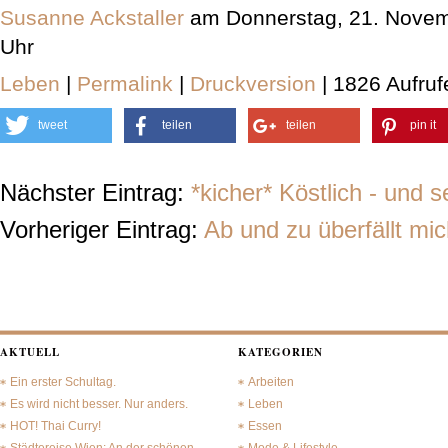
Susanne Ackstaller
am Donnerstag, 21. Novem
Uhr
Leben
|
Permalink
|
Druckversion
| 1826 Aufruf
tweet
teilen
teilen
pin it
Nächster Eintrag:
*kicher* Köstlich - und s
Vorheriger Eintrag:
Ab und zu überfällt mi
AKTUELL
KATEGORIEN
Ein erster Schultag.
Arbeiten
Es wird nicht besser. Nur anders.
Leben
HOT! Thai Curry!
Essen