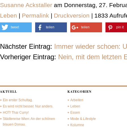
Susanne Ackstaller
am Donnerstag, 27. Febru
Leben
|
Permalink
|
Druckversion
| 1833 Aufruf
tweet
teilen
teilen
pin it
Nächster Eintrag:
Immer wieder schoen: 
Vorheriger Eintrag:
Nein, mit dem letzten E
AKTUELL
KATEGORIEN
Ein erster Schultag.
Arbeiten
Es wird nicht besser. Nur anders.
Leben
HOT! Thai Curry!
Essen
Städtereise Wien: An der schönen
Mode & Lifestyle
blauen Donau.
Kolumne